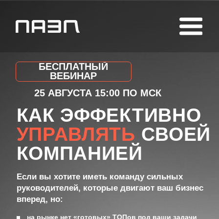
БЕСПЛАТНЫЙ
ВЕБИНАР
25 АВГУСТА 15:00 ПО МСК
КАК ЭФФЕКТИВНО
УПРАВЛЯТЬ
СВОЕЙ
КОМПАНИЕЙ
Если вы хотите иметь команду сильных
руководителей, которые двигают ваш бизнес
вперед, но:
на рынке нет «готовых» ТОПов под ваши задачи
не знаете, как растить управленцев
внутри компании
не понимаете, как эффективно управлять
командой
Начните с простого — посетите
бесплатный вебинар и получите Гайд
“Как растить эффективных ТОПов