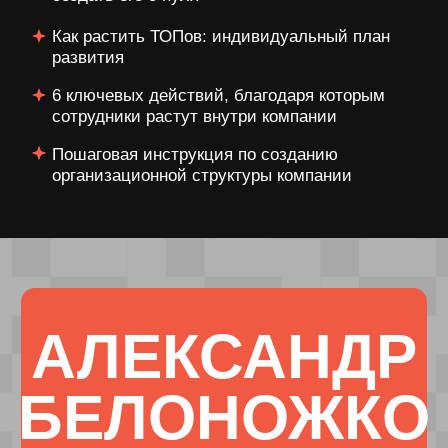
РОПы, HR, руководители
производства и т. д.
55 НОВЫХ СЕО
мы помогли вырастить
в компании, чтобы собственник
передал управление и вышел
из операционки
УЧЕНИКИ ИЗ 18 СТРАН
За 2022-2026 год обучили
клиентов в 18 странах: РФ, ОАЭ,
Китай, США, Индонезия, страны
СНГ и Европы