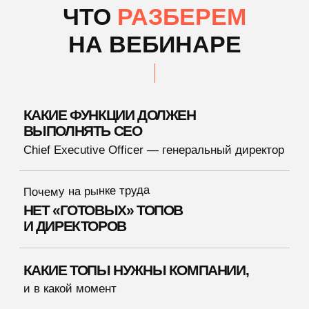
СТРУКТУРА ПРОВЕДЕНИЯ ВСТРЕЧ
Задачи, роль СЕО на собрании, главные
метрики, тайминг
КАЛЕНДАРЬ КОНТРОЛЯ,
который поможет владельцу
«держать руку на пульсе»,
сотрудникам — брать на себя
больше ответственности и расти
ПЕРСОНАЛ, ПРОДАЖИ, ПРОДУКТ,
УПРАВЛЕНИЕ
4 функции, которые должны обязательно
работать в вашем бизнесе 5/2
СОБСТВЕННИКИ,
КОТОРЫМ ТОЧНО
БУДЕТ
ПОЛЕЗЕН
ВЕБИНАР