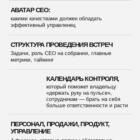
Вы чувствуете, что работаете на
пределе — у вас нет времени
на стратегические задачи и отдых,
вы постоянно чувствуете усталость
и раздражение
Вы не понимаете, какие функции
должны выполнять вы как
владелец, и как делегировать без
ущерба для бизнеса
Вам хочется, чтобы сотрудники
проявляли инициативу, брали
на себя больше ответственности
и принимали решения без пинков
и подсказок
Вас задолбал хаос в компании. Вы
хотите привести в порядок
организационную структуру, но не
знаете, с чего начать