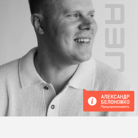
ЧТО
РАЗБЕРЕМ
НА ВЕБИНАРЕ
КАКИЕ ФУНКЦИИ ДОЛЖЕН
ВЫПОЛНЯТЬ СЕО
Chief Executive Officer — генеральный директор
Почему на рынке труда
НЕТ «ГОТОВЫХ» ТОПОВ
И ДИРЕКТОРОВ
КАКИЕ ТОПЫ НУЖНЫ КОМПАНИИ,
и в какой момент
АВАТАР СЕО:
какими качествами должен обладать
эффективный управленец